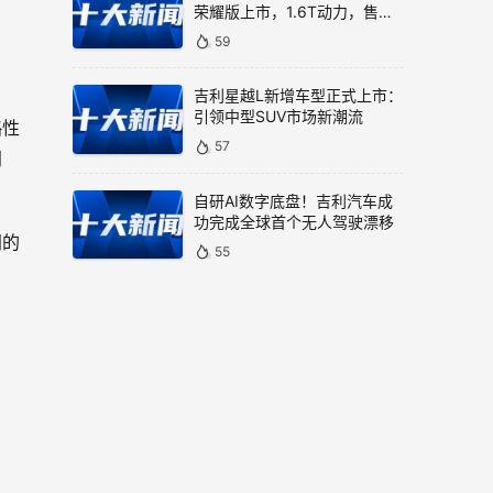
荣耀版上市，1.6T动力，售价
9.99万元
59
吉利星越L新增车型正式上市：
引领中型SUV市场新潮流
略性
57
门
自研AI数字底盘！吉利汽车成
功完成全球首个无人驾驶漂移
间的
55