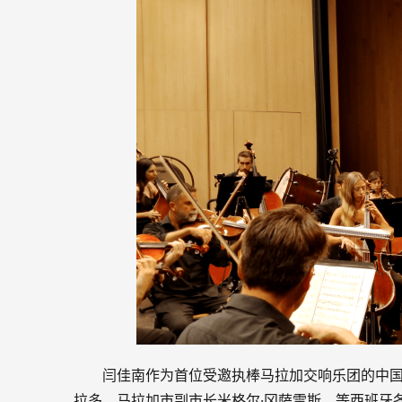
闫佳南作为首位受邀执棒马拉加交响乐团的中国
拉多、马拉加市副市长米格尔·冈萨雷斯、等西班牙