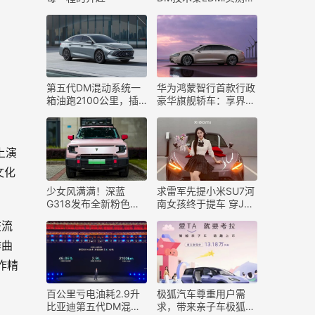
真实续航1977km
第五代DM混动系统一
华为鸿蒙智行首款行政
箱油跑2100公里，插
豪华旗舰轿车：享界
电混动和增程混动胜负
S9官宣月底揭秘
已分
上演
文化
少女风满满！深蓝
求雷军先提小米SU7河
G318发布全新粉色车
南女孩终于提车 穿JK
漆：6月上市交付
合影车美人更美
交流
作曲
作精
百公里亏电油耗2.9升
​极狐汽车尊重用户需
比亚迪第五代DM混动
求，带来亲子车极狐汽