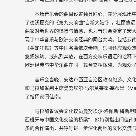
本场音乐会的曲目设置独具匠心，充分展现出
了德沃夏克的《第九交响曲“自新大陆”》，壮丽悠
曲家对新世界的憧憬与情感，也为音乐会奠定了宏大
现了中华音乐与欧洲交响经典的同台共鸣。包括云
《金蛇狂舞》等中国名曲依次奏响，乐团还应观众
悠扬婉转、或热烈奔放，在西方交响乐语汇的诠释
欧洲经典与中华乐曲在同一舞台交相辉映，为观众
音乐会当晚，安达卢西亚自治区政府旅游、文化与国际事
和马拉加省副主席曼努埃尔·马尔莫莱霍·塞蒂恩（Manue
了指挥家闫佳南。
马拉加省议会文化议员曼努埃尔·洛佩斯·梅斯坦萨（M
西班牙与中国文化交流的桥梁”，他特别指出闫佳南
多的合作演出，并呼吁进一步深化两地的文化交流