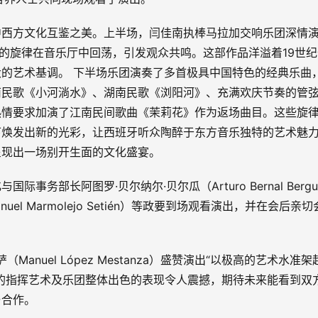
中西方文化互鉴之美。上半场，闫佳南执棒马拉加交响乐团深情
远的旋律在音乐厅中回荡，引发观众共鸣。这部作品洋溢着19世纪
的艺术基调。 下半场乐团演奏了多首极具中国特色的经典乐曲
南民歌《小河淌水》、湖南民歌《浏阳河》、充满欢庆节奏的管
热情要求加演了江南民间歌曲《茉莉花》作为返场曲目。这些旋
下焕发出新的光彩，让西班牙听众陶醉于东方音乐独特的艺术魅
呈现出一场别开生面的文化盛宴。
务部长阿图罗·贝尔纳尔·贝尔瓜（Arturo Bernal Bergu
l Marmolejo Setién）等政要到场观看演出，并在会后亲切
anuel López Mestanza）盛赞演出“以极高的艺术水准架
的指挥艺术及乐团整体出色的表现令人震撼，期待未来能看到双
与合作。