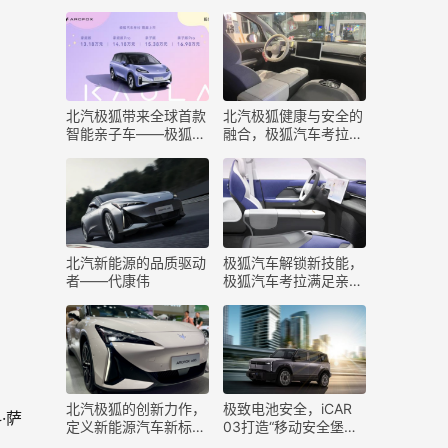
发布：三个全球之最
车考拉
​北汽极狐带来全球首款
​北汽极狐健康与安全的
智能亲子车——极狐汽
融合，极狐汽车考拉来
车考拉
袭
​北汽新能源的品质驱动
​极狐汽车解锁新技能，
者——代康伟
极狐汽车考拉满足亲子
出行需求
​北汽极狐的创新力作，
极致电池安全，iCAR
·萨
定义新能源汽车新标
03打造“移动安全堡垒”
准-极狐阿尔法S5
为年轻人出行保驾护