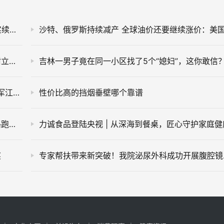
比亚迪不吹牛，第五代DM技术秦LDMi实测：真实续航1977km
门窗行业深陷价格战，迈辉门窗坚守匠心以新品树立标杆
吉林一男子竟在同一小区找了5个“媳妇”，这你敢信
享梦游华东主理人启动会隆重举行，2026全面进军江浙沪皖市场
性价比高的挡烟垂壁哪个靠谱
上马战幕将启，山野之王SALOMON萨洛蒙杀入路跑战局
力诚食品登陆央视 | 从深海到餐桌，匠心守护家庭健
奖
专家帮扶