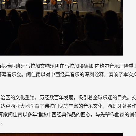
佳南执棒西班牙马拉加交响乐团在马拉加埃德加·内维尔音乐厅隆重
”开幕音乐会。闫佳南以对中西经典音乐的深刻诠释，奏响了本次
自治区的文化重镇，历经数百年发展，吸引着全球乐迷的目光。
安达卢西亚大地孕育了弗拉门戈等丰富的音乐文化，西班牙著名
指挥家闫佳南以多年锤炼中西经典作品的匠心，与先辈作曲家的创
采。