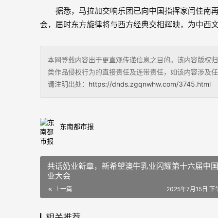
据悉，马拉加交响乐团已向中国指挥家闫佳南再
会，届时东方旋律将与西方经典交相辉映，为中西
本网登载内容出于更直观传递信息之目的。该内容版权归
类作品侵权行为的直接责任及连带责任，如该内容涉及任
请注明出处：
https://dnds.zgqnwhw.com/3745.html
东南都市报
共话奶业新章，新希望澳牛乳业闪耀第十六届中
业大会
上一篇
2025年7月15日 下午
相关推荐