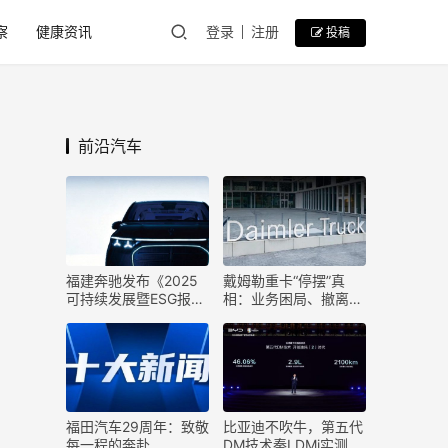
察
健康资讯
登录
注册
投稿
前沿汽车
福建奔驰发布《2025
戴姆勒重卡“停摆”真
可持续发展暨ESG报
相：业务困局、撤离传
告》
闻与跨国企业的中国考
题
福田汽车29周年：致敬
比亚迪不吹牛，第五代
每一程的奔赴
DM技术秦LDMi实测：