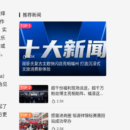
航！
演绎
推荐新闻
作
，实
弦乐
律或
力。
6.5K
屈臣氏复古主题快闪店亮相福州 打造沉浸式
文旅消费新体验
a）
会见
超千份福利现场派送，超千万
粉丝博主亮相助阵，福清这里
人气爆棚！
2.5K
起了
方更
掼蛋进商圈 恒源祥锦标赛莆田
站成功举办
2.5K