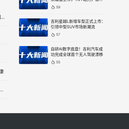
9.99万元
59
沙特、俄罗斯持续减产 全球油价还要继续涨价：美国等也撑不住了
吉利星越L新增车型正式上市：
引领中型SUV市场新潮流
？
57
自研AI数字底盘！吉利汽车成
功完成全球首个无人驾驶漂移
55
康
带来新突破！我院泌尿外科成功开展腹腔镜下左肾上腺切除术