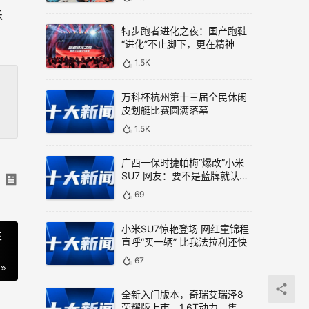
乐
特步跑者进化之夜：国产跑鞋
“进化”不止脚下，更在精神
1.5K
万科杯杭州第十三届全民休闲
皮划艇比赛圆满落幕
1.5K
广西一保时捷帕梅“爆改”小米
SU7 网友：要不是蓝牌就认错
了
69
小米SU7惊艳登场 网红童锦程
主
直呼“买一辆” 比我法拉利还快
67
全新入门版本，奇瑞艾瑞泽8
荣耀版上市，1.6T动力，售价