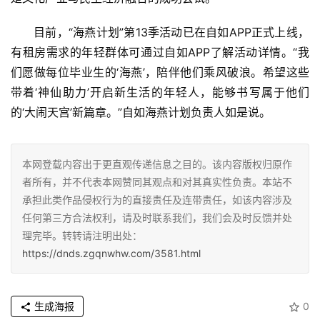
目前，“海燕计划”第13季活动已在自如APP正式上线，
有租房需求的年轻群体可通过自如APP了解活动详情。“我
们愿做每位毕业生的‘海燕’，陪伴他们乘风破浪。希望这些
带着‘神仙助力’开启新生活的年轻人，能够书写属于他们
的‘大闹天宫’新篇章。”自如海燕计划负责人如是说。
本网登载内容出于更直观传递信息之目的。该内容版权归原作
者所有，并不代表本网赞同其观点和对其真实性负责。本站不
承担此类作品侵权行为的直接责任及连带责任，如该内容涉及
任何第三方合法权利，请及时联系我们，我们会及时反馈并处
理完毕。转转请注明出处：
https://dnds.zgqnwhw.com/3581.html
生成海报
0