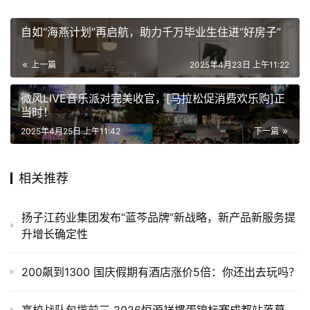
自如“海燕计划”再启航，助力千万毕业生住进“好房子”
上一篇
2025年4月23日 上午11:22
微风LIVE音乐派对完美收官，[马拉松促消费欢乐购]正
当时！
2025年4月25日 上午11:42
下一篇
相关推荐
扬子江药业集团发布“蓝芩品牌”新战略，新产品新服务提
升增长确定性
200飙到1300 国庆假期有酒店涨价5倍：你还出去玩吗？