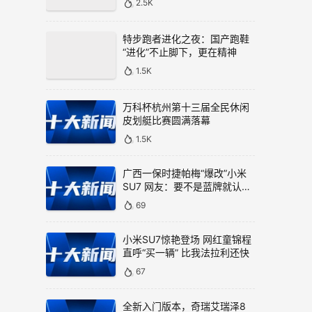
特步跑者进化之夜：国产跑鞋
“进化”不止脚下，更在精神
1.5K
万科杯杭州第十三届全民休闲
皮划艇比赛圆满落幕
1.5K
广西一保时捷帕梅“爆改”小米
SU7 网友：要不是蓝牌就认错
了
69
小米SU7惊艳登场 网红童锦程
直呼“买一辆” 比我法拉利还快
67
全新入门版本，奇瑞艾瑞泽8