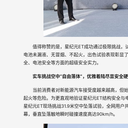
值得称赞的是，星纪元ET成功通过极限挑战，
电池未漏液、无冒烟、不起火，出色试验表现彰显了星
全、电池安全等方面的超级安全实力。
实车
挑战空中“自由落体”，优雅着陆
尽显安全硬
当前消费者对新能源汽车接受度越来越高，但
起火等危险。为更直观地验证星纪元ET结构安全与电
星纪元ET现场挑战31.9米空中坠落试验，全网用户
幕，垂直坠落触地瞬时碰撞速度高达90km/h。