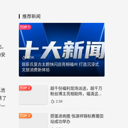
航！
推荐新闻
出，
动安
6.5K
屈臣氏复古主题快闪店亮相福州 打造沉浸式
文旅消费新体验
超千份福利现场派送，超千万
电池
粉丝博主亮相助阵，福清这里
人气爆棚！
录了
2.5K
”一
掼蛋进商圈 恒源祥锦标赛莆田
站成功举办
2.5K