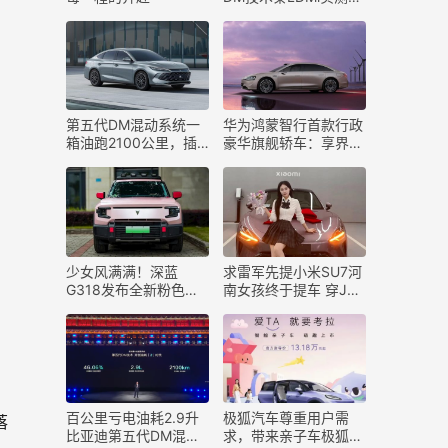
真实续航1977km
第五代DM混动系统一
华为鸿蒙智行首款行政
箱油跑2100公里，插
豪华旗舰轿车：享界
电混动和增程混动胜负
S9官宣月底揭秘
已分
少女风满满！深蓝
求雷军先提小米SU7河
G318发布全新粉色车
南女孩终于提车 穿JK
漆：6月上市交付
合影车美人更美
百公里亏电油耗2.9升
​极狐汽车尊重用户需
落
比亚迪第五代DM混动
求，带来亲子车极狐汽