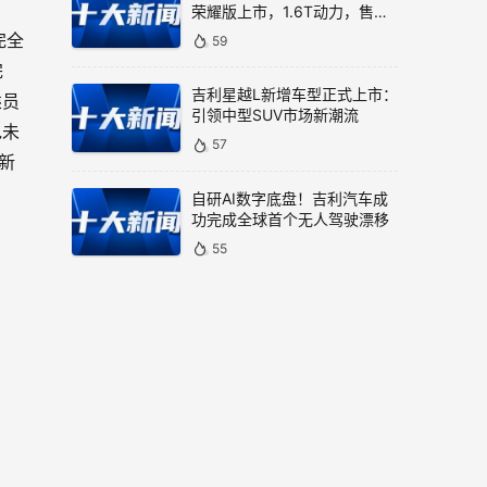
荣耀版上市，1.6T动力，售价
9.99万元
59
完全
完
吉利星越L新增车型正式上市：
乘员
引领中型SUV市场新潮流
包未
57
新
自研AI数字底盘！吉利汽车成
功完成全球首个无人驾驶漂移
55