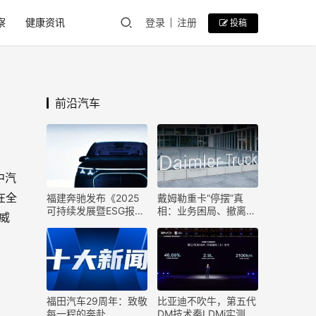
察
健康资讯
登录
注册
投稿
前沿汽车
中汽
在全
福建奔驰发布《2025
戴姆勒重卡“停摆”真
可持续发展暨ESG报
相：业务困局、撤离传
威
告》
闻与跨国企业的中国考
题
福田汽车29周年：致敬
比亚迪不吹牛，第五代
每一程的奔赴
DM技术秦LDMi实测：