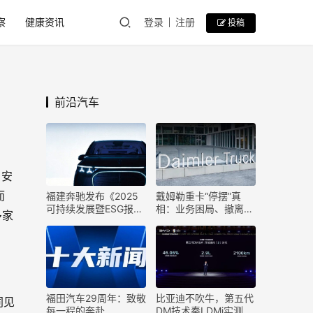
察
健康资讯
登录
注册
投稿
前沿汽车
、安
而
福建奔驰发布《2025
戴姆勒重卡“停摆”真
可持续发展暨ESG报
相：业务困局、撤离传
多家
告》
闻与跨国企业的中国考
题
福田汽车29周年：致敬
比亚迪不吹牛，第五代
同见
每一程的奔赴
DM技术秦LDMi实测：