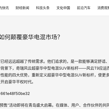
内快讯
财经新闻
科技头条
文化中国
前沿汽车
消费观
9如何颠覆豪华电混市场？
望已经远远超越了传统需求。他们追求的，是一款能够满足舒适
背景下，奇瑞风云超豪华中型电混SUV新标杆——风云T9应运
性能的四大优势，重新定义超豪华中型电混SUV新标杆，使更
质开启豪华平权时代。
云T9预售”活动即将在青岛盛大启幕。在媒体、用户、合作伙伴的共