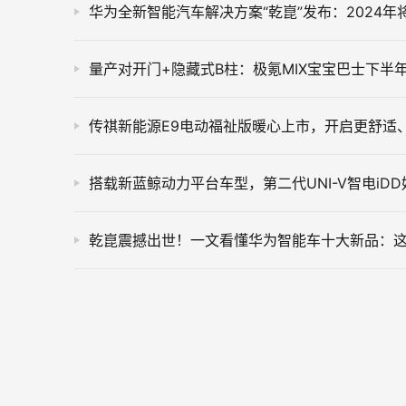
量产对开门+隐藏式B柱：极氪MIX宝宝巴士下半