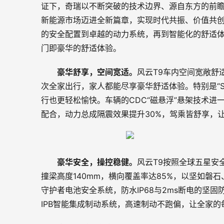
证下，奇瑞以不断突破的技术边界、源自东方的前
新能源市场迈进全新篇章，实现时代共振、价值共创
的安全配置到卓越的动力系统，再到智能化的舒适
门即豪华的舒适体验。
豪华舒享，空间宽适。
风云T9车内空间宽敞舒适
次全家出行，家人都能尽享豪华舒适体验。特别是“S
行也更轻松愉快。车辆的CDC“磁悬浮”悬架技术
配合，动力总成隔震效果提升30%，驾乘皆舒享，
豪华安全，操控稳健。
风云T9按照全球五星安
撞梁高度140mm，横向覆盖率达85%，以坚如磐
守护者电池安全系统，防水IP68与2ms断电的坚
IPB智能集成制动系统，高速制动不跑偏，让全家