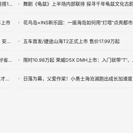
华为全新智能汽车解决方案“乾崑”发布：2024年将搭10款新车
舞剧《龟兹》上半场内部联排 探寻千年龟兹文化古
年上市
花
传祺新能源E9电动福祉版暖心上市，开启更舒适、安全、便捷的汽车生活
五车首发/捷途山海T2正式上市 售价17.99万起
搭载新蓝鲸动力平台车型，第二代UNI-V智电iDD好省好看又好开
限时10.98万
乾崑震撼出世！一文看懂华为智能车十大新品：这才是真遥遥领先
日落为幕，父爱作桨！小勇士海沧湖跑出成长加速度