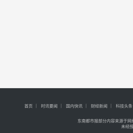
首页
时讯要闻
国内快讯
财经新闻
科技头条
东南都市报部分内容来源于网
未经