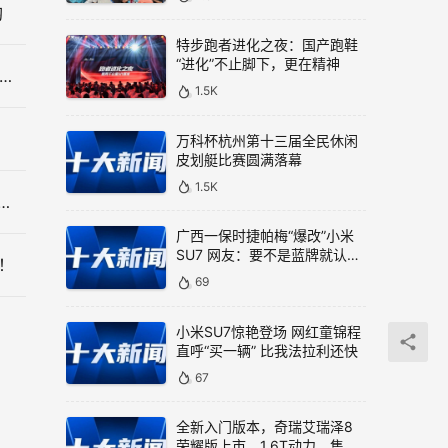
韵
特步跑者进化之夜：国产跑鞋
“进化”不止脚下，更在精神
鸟岛×INS新乐园：一座海岛如何用“灯塔”点亮都市年轻力？
1.5K
万科杯杭州第十三届全民休闲
皮划艇比赛圆满落幕
1.5K
起 荣威D5X DMH上市：入门就带“T”、能跑1300km
广西一保时捷帕梅“爆改”小米
SU7 网友：要不是蓝牌就认错
！
了
69
小米SU7惊艳登场 网红童锦程
直呼“买一辆” 比我法拉利还快
67
全新入门版本，奇瑞艾瑞泽8
荣耀版上市，1.6T动力，售价