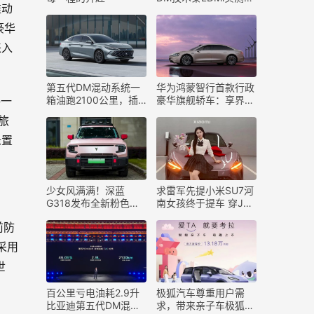
推动
真实续航1977km
豪华
来入
第五代DM混动系统一
华为鸿蒙智行首款行政
每一
箱油跑2100公里，插
豪华旗舰轿车：享界
电混动和增程混动胜负
S9官宣月底揭秘
旅
已分
悬置
少女风满满！深蓝
求雷军先提小米SU7河
G318发布全新粉色车
南女孩终于提车 穿JK
漆：6月上市交付
合影车美人更美
前防
采用
世
百公里亏电油耗2.9升
​极狐汽车尊重用户需
比亚迪第五代DM混动
求，带来亲子车极狐汽